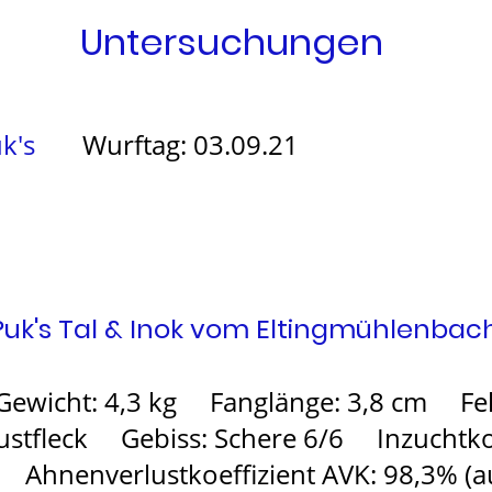
Untersuchungen
uk's
Wurftag: 03.09.21
Puk's Tal & Inok vom Eltingmühlenbac
Gewicht: 4,3 kg Fanglänge: 3,8 cm Fell
stfleck Gebiss: Schere 6/6 Inzuchtkoe
) Ahnenverlustkoeffizient AVK: 98,3% (