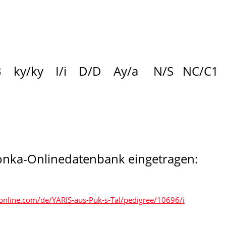
 ky/ky I/i D/D Ay/a N/S NC/C1
olonka-Onlinedatenbank eingetragen:
online.com/de/YARIS-aus-Puk-s-Tal/pedigree/10696/i