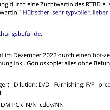
ch eine Zuchtwartin des RTBD e. V.
wartin '
Hübscher, sehr typvoller, lieber
uchungsbefunde:
ht im Dezember 2022 durch einen bpt-zert
ng inkl. Gonioskopie: alles ohne Befu
äger) Dilution: D/D Furnishing: F/F pr
N
N DM PCR N/N cddy/NN