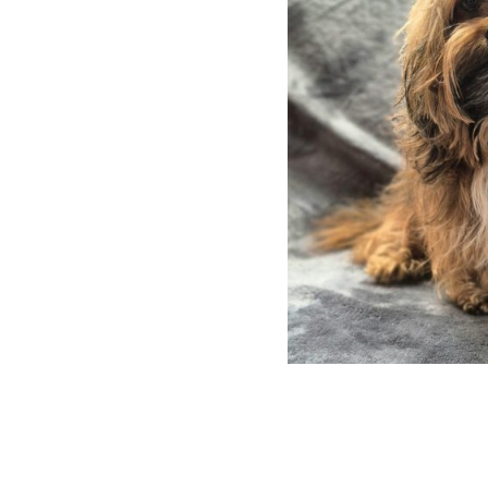
h nicht widerstehen
macht ihn sehr
g, und seinem Ruf als
ich alle Ehre. Er ist
hlsam. Das zeigt sich
tigen Umgang mit
m behutsamen
chen. Er liebt
d in der Natur in der
ch anderen Hunden
t.
ar 2023 von einer
V., in dem wir Mitglied