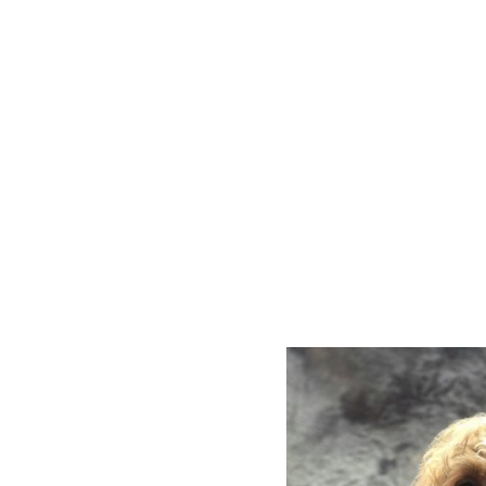
her, sehr
rl. Mit seinem lieben
d auch seine Beagle-
Tag aufs Neue um die
 gerne seine Zuneigung
h von uns ausgiebig zu
r erstaunt uns, auf
er mit uns
t er mit seinen
erfektion und
! Er ist ein kleiner
seinem herzigen