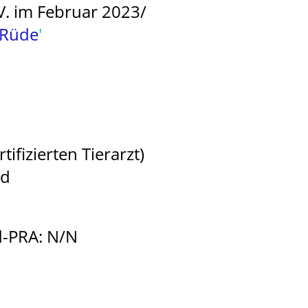
 im Februar 2023/
 Rüde
'
ifizierten Tierarzt)
nd
cd-PRA: N/N